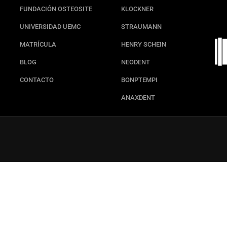
FUNDACIÓN OSTEOSITE
KLOCKNER
e unes al postgrado BioLog
UNIVERSIDAD UEMC
STRAUMANN
MATRÍCULA
HENRY SCHEIN
itario en Implantología Oral: Cirugía y Prótesis - ¡D
BLOG
NEODENT
MATRICÚLATE AHORA
CONTACTO
BONPTEMPI
ANAXDENT