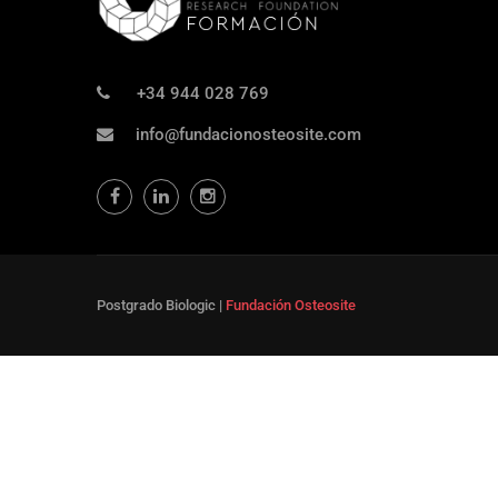
¿T
+34 944 028 769
Experto Univers
info@fundacionosteosite.com
Postgrado Biologic |
Fundación Osteosite